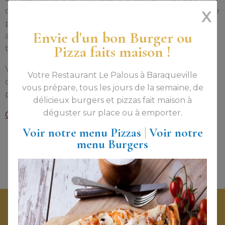
données transmises seront conservées dans le but de
X
pouvoir me recontacter. Ces données ne seront en
Envie d'un bon Burger ou
aucun cas transmises à des personnes ou sociétés
Pizza faits maison !
tierces.
Vous bénéficiez du droit de vous inscrire sur la liste
Votre Restaurant Le Palous à Baraqueville
d'opposition au démarchage téléphonique. Pour
vous prépare, tous les jours de la semaine, de
plus d’informations :
Bloctel
délicieux burgers et pizzas fait maison à
déguster sur place ou à emporter.
Consultez notre politique de données personnelles
Voir notre menu Pizzas
|
Voir notre
Envoyer ma demande
menu Burgers
Accueil
Chambres