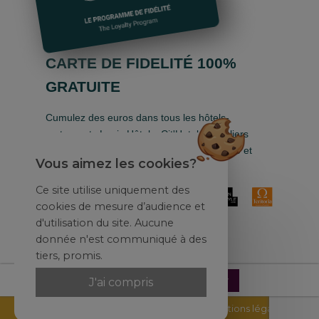
CARTE DE FIDELITÉ 100%
GRATUITE
Cumulez des euros dans tous les hôtels-
restaurants Logis Hôtels, Cit'Hotel, Singuliers
Hôtels, Demeures & Châteaux, Urban Style et
Vous aimez les cookies?
Auberge de Pays.
Ce site utilise uniquement des
cookies de mesure d’audience et
d'utilisation du site. Aucune
donnée n'est communiqué à des
tiers, promis.
Réserver
J'ai compris
© Logis Hôtel et Restaurant Le Palous |
Mentions légales
|