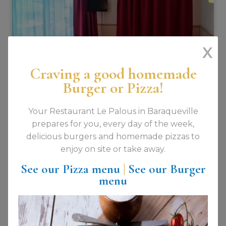
X
Craving a good homemade
Burger or Pizza!
1 - 4 pers.
Your Restaurant Le Palous in Baraqueville
prepares for you, every day of the week,
delicious burgers and homemade pizzas to
enjoy on site or take away.
Quadruple
See our Pizza menu
|
See our Burger
menu
Find out more
Reserve