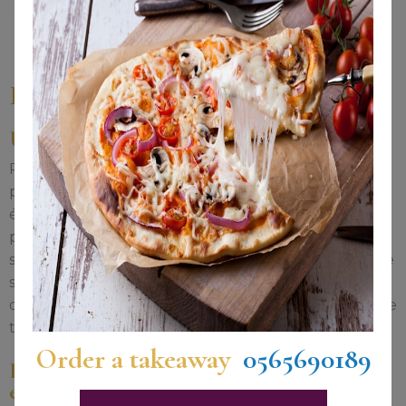
Breakfast
Un petit-déjeuner savoureux
Pour bien commencer la journée, le restaurant
propose un buffet de petit-déjeuner riche et
équilibré. Vous y retrouverez une sélection de
produits frais : viennoiseries et pain frais, fouace (une
spécialité locale), charcuterie, fromages, fruits frais de
saison, yaourts et bien d'autres délices. Les amateurs
de boissons chaudes apprécieront la large gamme de
thés Folliet ainsi que les différentes options de café.
Order a takeaway
0565690189
Les petits déjeuners sont servis le week-
end sur réservation uniquement.