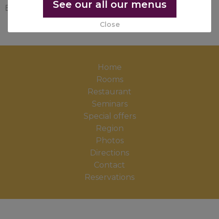
See our all our menus
Breakfast available for 10,50 €
Close
Home
Rooms
Restaurant
Seminars
Special offers
Region
Photos
Directions
Contact
Reservations